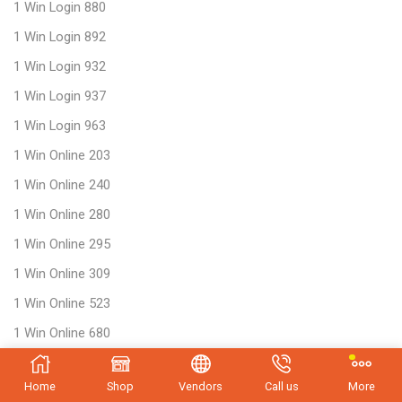
1 Win Login 880
1 Win Login 892
1 Win Login 932
1 Win Login 937
1 Win Login 963
1 Win Online 203
1 Win Online 240
1 Win Online 280
1 Win Online 295
1 Win Online 309
1 Win Online 523
1 Win Online 680
1 Win Online 939
Home
Shop
Vendors
Call us
More
1 xBet Android iOS indir Tətbiq – 951