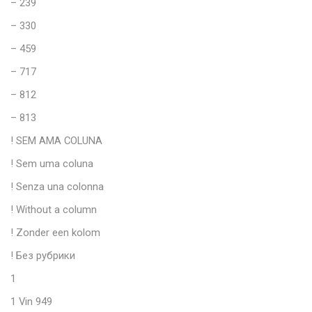
– 239
– 330
– 459
– 717
– 812
– 813
! SEM AMA COLUNA
! Sem uma coluna
! Senza una colonna
! Without a column
! Zonder een kolom
! Без рубрики
1
1 Vin 949