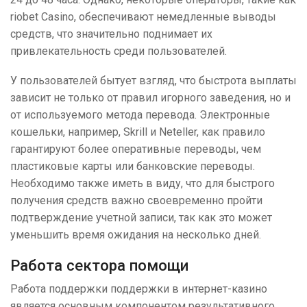
riobet Casino, обеспечивают немедленные выводы
средств, что значительно поднимает их
привлекательность среди пользователей.
У пользователей бытует взгляд, что быстрота выплаты
зависит не только от правил игорного заведения, но и
от используемого метода перевода. Электронные
кошельки, например, Skrill и Neteller, как правило
гарантируют более оперативные переводы, чем
пластиковые карты или банковские переводы.
Необходимо также иметь в виду, что для быстрого
получения средств важно своевременно пройти
подтверждение учетной записи, так как это может
уменьшить время ожидания на несколько дней.
Работа сектора помощи
Работа поддержки поддержки в интернет-казино
является основным компонентом результативного