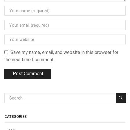
Save my name, email, and website in this browser for
the next time I comment.
CATEGORIES