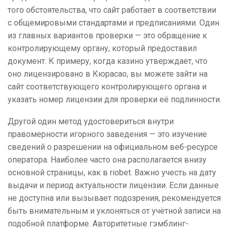
того обстоятельства, что сайт работает в соответствии
с общемировыми стандартами и предписаниями. Один
из главных вариантов проверки — это обращение к
контролирующему органу, который предоставил
документ. К примеру, когда казино утверждает, что
оно лицензировано в Кюрасао, вы можете зайти на
сайт соответствующего контролирующего органа и
указать номер лицензии для проверки её подлинности.
Другой один метод удостовериться внутри
правомерности игорного заведения — это изучение
сведений о разрешении на официальном веб-ресурсе
оператора. Наиболее часто она располагается внизу
основной страницы, как в riobet. Важно учесть на дату
выдачи и период актуальности лицензии. Если данные
не доступна или вызывает подозрения, рекомендуется
быть внимательным и уклоняться от учётной записи на
подобной платформе. Авторитетные гэмблинг-