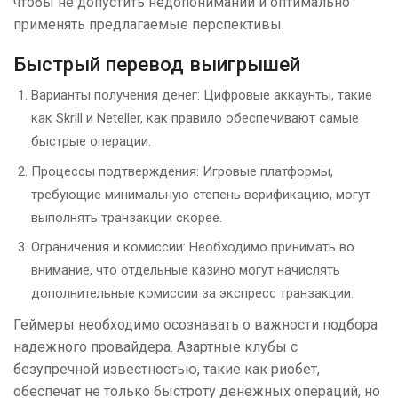
чтобы не допустить недопониманий и оптимально
применять предлагаемые перспективы.
Быстрый перевод выигрышей
Варианты получения денег: Цифровые аккаунты, такие
как Skrill и Neteller, как правило обеспечивают самые
быстрые операции.
Процессы подтверждения: Игровые платформы,
требующие минимальную степень верификацию, могут
выполнять транзакции скорее.
Ограничения и комиссии: Необходимо принимать во
внимание, что отдельные казино могут начислять
дополнительные комиссии за экспресс транзакции.
Геймеры необходимо осознавать о важности подбора
надежного провайдера. Азартные клубы с
безупречной известностью, такие как риобет,
обеспечат не только быстроту денежных операций, но