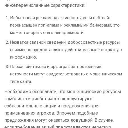
нижеперечисленные характеристики:
Избыточная рекламная активность: если веб-сайт
перенасыщен поп-апами и рекламными баннерами, это
может говорить о его ненадежности.
Нехватка связной сведений: добросовестные ресурсы
неизменно предоставляют действительные контактную
информацию.
Плохая синтаксис и орфография: постоянные
неточности могут свидетельствовать о мошенническом
типе сайта.
Необходимо осознавать, что мошеннические ресурсы
гэмблинга и риобет часто эксплуатируют
соблазнительные акции и предложения для
приманивания игроков. Впрочем подобные
предложения могут оказаться ловушкой. В случае,
если требования акций представляются чересчур