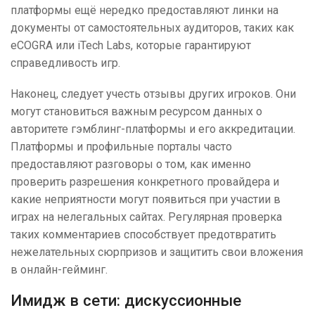
платформы ещё нередко предоставляют линки на
документы от самостоятельных аудиторов, таких как
eCOGRA или iTech Labs, которые гарантируют
справедливость игр.
Наконец, следует учесть отзывы других игроков. Они
могут становиться важным ресурсом данных о
авторитете гэмблинг-платформы и его аккредитации.
Платформы и профильные порталы часто
предоставляют разговоры о том, как именно
проверить разрешения конкретного провайдера и
какие неприятности могут появиться при участии в
играх на нелегальных сайтах. Регулярная проверка
таких комментариев способствует предотвратить
нежелательных сюрпризов и защитить свои вложения
в онлайн-гейминг.
Имидж в сети: дискуссионные