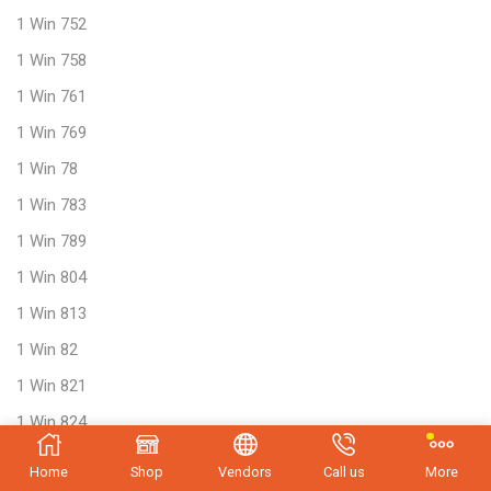
1 Win 752
1 Win 758
1 Win 761
1 Win 769
1 Win 78
1 Win 783
1 Win 789
1 Win 804
1 Win 813
1 Win 82
1 Win 821
1 Win 824
1 Win 830
Home
Shop
Vendors
Call us
More