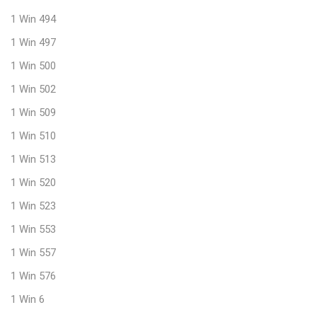
1 Win 494
1 Win 497
1 Win 500
1 Win 502
1 Win 509
1 Win 510
1 Win 513
1 Win 520
1 Win 523
1 Win 553
1 Win 557
1 Win 576
1 Win 6