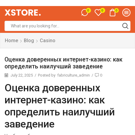
0
0
0
Home
Blog
Casino
Оценка доверенных интернет-казино: как
определить наилучший заведение
July 22, 2025
/
Posted by
fabriculture_admin
/
0
Оценка доверенных
интернет-казино: как
определить наилучший
заведение