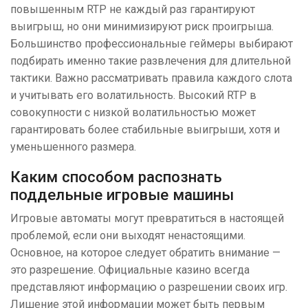
повышенным RTP не каждый раз гарантируют
выигрыш, но они минимизируют риск проигрыша.
Большинство профессиональные геймеры выбирают
подбирать именно такие развлечения для длительной
тактики. Важно рассматривать правила каждого слота
и учитывать его волатильность. Высокий RTP в
совокупности с низкой волатильностью может
гарантировать более стабильные выигрыши, хотя и
уменьшенного размера.
Каким способом распознать
поддельные игровые машины
Игровые автоматы могут превратиться в настоящей
проблемой, если они выходят ненастоящими.
Основное, на которое следует обратить внимание —
это разрешение. Официальные казино всегда
представляют информацию о разрешении своих игр.
Лишение этой информации может быть первым