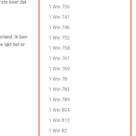
rste keer dat
1 Win 736
1 Win 741
1 Win 746
rland. Ik ben
1 Win 752
 lijkt het er
1 Win 758
1 Win 761
1 Win 769
1 Win 78
1 Win 783
1 Win 789
1 Win 804
1 Win 813
1 Win 82