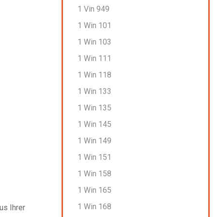
1 Vin 949
1 Win 101
1 Win 103
1 Win 111
1 Win 118
1 Win 133
1 Win 135
1 Win 145
1 Win 149
1 Win 151
1 Win 158
1 Win 165
1 Win 168
us Ihrer