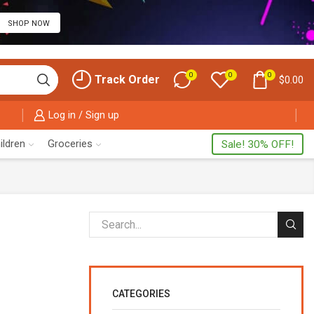
SHOP NOW
0
0
0
Track Order
$
0.00
Log in / Sign up
ildren
Groceries
Sale! 30% OFF!
CATEGORIES