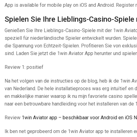
App is available for mobile play on iOS and Android. Register
Spielen Sie Ihre Lieblings-Casino-Spiele
Genießen Sie Ihre Lieblings-Casino-Spiele mit der 1win Aviato
speziell für niederländische Spieler entwickelt wurden. Spie
die Spannung von Echtzeit-Spielen. Profitieren Sie von exklus
sind. Laden Sie jetzt die 1win Aviator App herunter und spiele
Review 1: positief
Na het volgen van de instructies op de blog, heb ik de 1win Av
van Nederland. De hele installatieproces was erg intuïtief en
en makkelijke manier waarop ik nu mijn favoriete casino spell
naar een betrouwbare handleiding voor het installeren van de 1
Review
1win Aviator app – beschikbaar voor Android en iOS 
Ik ben net geprobeerd om de 1win Aviator app te installeren e