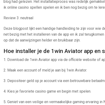
blog had gelezen. Het installatieproces was redelijk gemakkel
ik online casino spellen spelen en ik ben nog bezig om te leren 
Review 3: neutraal
Deze blogpost lijkt een handige handleiding te zijn voor wie 
net bezig met het installeren van de app en ik zal terugkomen o
op dat de aanwijzingen helder en bruikbaar zijn.
Hoe installer je de 1win Aviator app en 
1. Download de 1win Aviator app via de officiële website of ap
2. Maak een account of meld je aan bij 1win Aviator.
3. Depositeer geld op je account via een betrouwbare betaal
4. Kies je favoriete casino game en begin met spelen.
5. Geniet van een veilige en vermaakelijke gaming ervaring in 