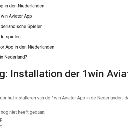
App in den Niederlanden
1win Aviator App
iederländische Spieler
nde spielen
tor App in den Niederlanden
 in Nederland?
g: Installation der 1win Avia
voor het installeren van de 1win Aviator App in de Nederlanden, da
 nog niet heeft gedaan.
p.
t.