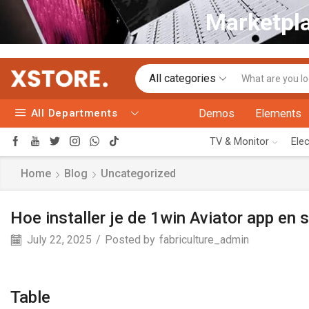
Marketpla
All categories
All Departments
Demos
Elements
TV & Monitor
Ele
Home
Blog
Uncategorized
Hoe installer je de 1win Aviator app en 
July 22, 2025
/
Posted by
fabriculture_admin
Table