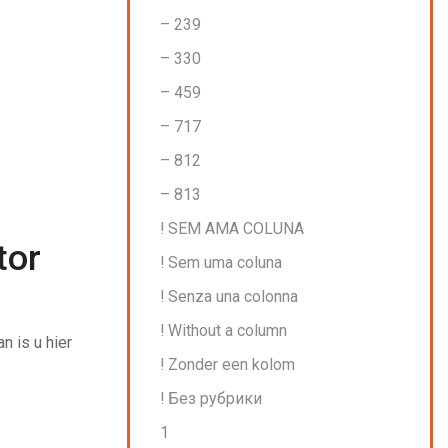
– 239
– 330
– 459
– 717
– 812
– 813
! SEM AMA COLUNA
tor
! Sem uma coluna
! Senza una colonna
! Without a column
n is u hier
! Zonder een kolom
! Без рубрики
1