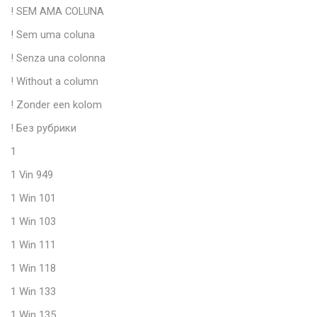
! SEM AMA COLUNA
! Sem uma coluna
! Senza una colonna
! Without a column
! Zonder een kolom
! Без рубрики
1
1 Vin 949
1 Win 101
1 Win 103
1 Win 111
1 Win 118
1 Win 133
1 Win 135