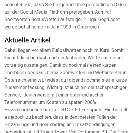
beachten Sie, dass Sie hier jedoch Ihre persönlichen Daten
auf der Social Media Plattform preisgeben. Admiral
Sportwetten BonusWetten Aufsteiger 2 Liga. Gegründet
wurde bet at home im Jahr 1999 in Österreich.
Aktuelle Artikel
Dabei liegen vor allem Fußballwetten hoch im Kurs. Somit
kannst du schon während der laufenden Wette aus dieser
vorzeitig aussteigen. Damit du nochmals einen kurzen
Überblick über das Thema Sportwetten und Wettanbieter in
Österreich erhältst, findest du folgend nochmals eine kurze
Zusammenfassung. Wichtig ist auch ein deutschsprachiger
Service, idealerweise mit einer österreichischen
Telefonnummer, um Kosten zu sparen. 200%
Einzahlungsbonus bis zu 1 BTC + 50 Freispiele. Hierbei gilt
es jedoch zu beachten, dass in den meisten Fällen der
Einzahlungs und Bonusbetrag an Umsatzbedingungen
gebunden ist. Ist Tipico Tower, Vjal Portomaso, St. Die Tiefe