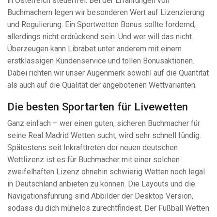
in Österreich steuerfrei. Bei der Erfahrungen von
Buchmachern legen wir besonderen Wert auf Lizenzierung
und Regulierung. Ein Sportwetten Bonus sollte fordernd,
allerdings nicht erdrückend sein. Und wer will das nicht.
Überzeugen kann Librabet unter anderem mit einem
erstklassigen Kundenservice und tollen Bonusaktionen.
Dabei richten wir unser Augenmerk sowohl auf die Quantität
als auch auf die Qualität der angebotenen Wettvarianten.
Die besten Sportarten für Livewetten
Ganz einfach – wer einen guten, sicheren Buchmacher für
seine Real Madrid Wetten sucht, wird sehr schnell fündig.
Spätestens seit Inkrafttreten der neuen deutschen
Wettlizenz ist es für Buchmacher mit einer solchen
zweifelhaften Lizenz ohnehin schwierig Wetten noch legal
in Deutschland anbieten zu können. Die Layouts und die
Navigationsführung sind Abbilder der Desktop Version,
sodass du dich mühelos zurechtfindest. Der Fußball Wetten