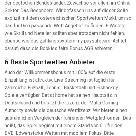
der deutschen Bundesländer. Zuwächse vor allem im Online
Sektor. Das Besondere: Wir befassen uns auf dieser Seite
explizit mit dem österreichischen Sportwetten Markt, um so
das für Dich passende Wett Angebot zu finden. E Wallets
wie Skrill und Neteller sollten aber trotzdem nicht fehlen,
ebenso wie das Zahlungssystem my paysafecard. Achtet
darauf, dass die Bookies faire Bonus AGB anbieten.
6 Beste Sportwetten Anbieter
Auch der Willkommensbonus mit 100% auf die erste
Einzahlung ist attraktiv. Live Streaming ist täglich für
zahlreiche Fußball , Tennis , Basketball und Eishockey
Spiele verfügbar. Bet at home hat seinen Hauptsitz in
Deutschland und besitzt die Lizenz der Malta Gaming
Authority sowie die deutsche Wettlizenz. Wir bieten einen
ausführlichen Vergleich der führenden Wettplattformen. Das
heißt, das Spiel beginnt mit einem Stand von 0:1 für den
BVB. Löwenstarke Wetten mit mobilem Fokus. Bitte