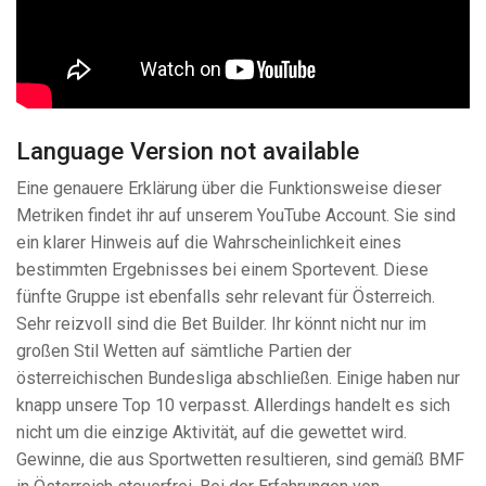
Language Version not available
Eine genauere Erklärung über die Funktionsweise dieser
Metriken findet ihr auf unserem YouTube Account. Sie sind
ein klarer Hinweis auf die Wahrscheinlichkeit eines
bestimmten Ergebnisses bei einem Sportevent. Diese
fünfte Gruppe ist ebenfalls sehr relevant für Österreich.
Sehr reizvoll sind die Bet Builder. Ihr könnt nicht nur im
großen Stil Wetten auf sämtliche Partien der
österreichischen Bundesliga abschließen. Einige haben nur
knapp unsere Top 10 verpasst. Allerdings handelt es sich
nicht um die einzige Aktivität, auf die gewettet wird.
Gewinne, die aus Sportwetten resultieren, sind gemäß BMF