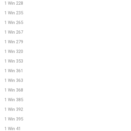
1 Win 228
1 Win 235
1 Win 265
1 Win 267
1 Win 279
1 Win 320
1 Win 353
1 Win 361
1 Win 363
1 Win 368
1 Win 385
1 Win 392
1 Win 395
1 Win 41