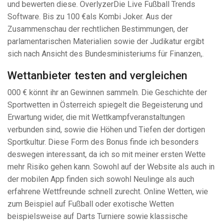
und bewerten diese. OverlyzerDie Live Fußball Trends
Software. Bis zu 100 €als Kombi Joker. Aus der
Zusammenschau der rechtlichen Bestimmungen, der
parlamentarischen Materialien sowie der Judikatur ergibt
sich nach Ansicht des Bundesministeriums für Finanzen,.
Wettanbieter testen and vergleichen
000 € könnt ihr an Gewinnen sammeln. Die Geschichte der
Sportwetten in Österreich spiegelt die Begeisterung und
Erwartung wider, die mit Wettkampfveranstaltungen
verbunden sind, sowie die Höhen und Tiefen der dortigen
Sportkultur. Diese Form des Bonus finde ich besonders
deswegen interessant, da ich so mit meiner ersten Wette
mehr Risiko gehen kann. Sowohl auf der Website als auch in
der mobilen App finden sich sowohl Neulinge als auch
erfahrene Wettfreunde schnell zurecht. Online Wetten, wie
zum Beispiel auf Fußball oder exotische Wetten
beispielsweise auf Darts Turniere sowie klassische