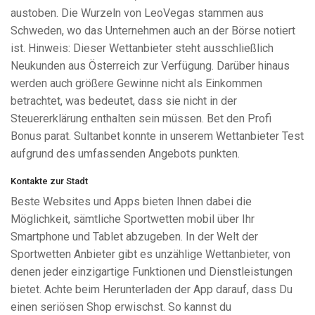
austoben. Die Wurzeln von LeoVegas stammen aus
Schweden, wo das Unternehmen auch an der Börse notiert
ist. Hinweis: Dieser Wettanbieter steht ausschließlich
Neukunden aus Österreich zur Verfügung. Darüber hinaus
werden auch größere Gewinne nicht als Einkommen
betrachtet, was bedeutet, dass sie nicht in der
Steuererklärung enthalten sein müssen. Bet den Profi
Bonus parat. Sultanbet konnte in unserem Wettanbieter Test
aufgrund des umfassenden Angebots punkten.
Kontakte zur Stadt
Beste Websites und Apps bieten Ihnen dabei die
Möglichkeit, sämtliche Sportwetten mobil über Ihr
Smartphone und Tablet abzugeben. In der Welt der
Sportwetten Anbieter gibt es unzählige Wettanbieter, von
denen jeder einzigartige Funktionen und Dienstleistungen
bietet. Achte beim Herunterladen der App darauf, dass Du
einen seriösen Shop erwischst. So kannst du