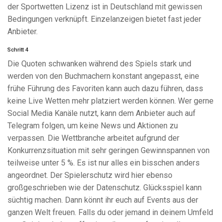
der Sportwetten Lizenz ist in Deutschland mit gewissen
Bedingungen verknüpft. Einzelanzeigen bietet fast jeder
Anbieter.
Schritt 4
Die Quoten schwanken während des Spiels stark und
werden von den Buchmachern konstant angepasst, eine
frühe Führung des Favoriten kann auch dazu führen, dass
keine Live Wetten mehr platziert werden können. Wer gerne
Social Media Kanäle nutzt, kann dem Anbieter auch auf
Telegram folgen, um keine News und Aktionen zu
verpassen. Die Wettbranche arbeitet aufgrund der
Konkurrenzsituation mit sehr geringen Gewinnspannen von
teilweise unter 5 %. Es ist nur alles ein bisschen anders
angeordnet. Der Spielerschutz wird hier ebenso
großgeschrieben wie der Datenschutz. Glücksspiel kann
süchtig machen. Dann könnt ihr euch auf Events aus der
ganzen Welt freuen. Falls du oder jemand in deinem Umfeld