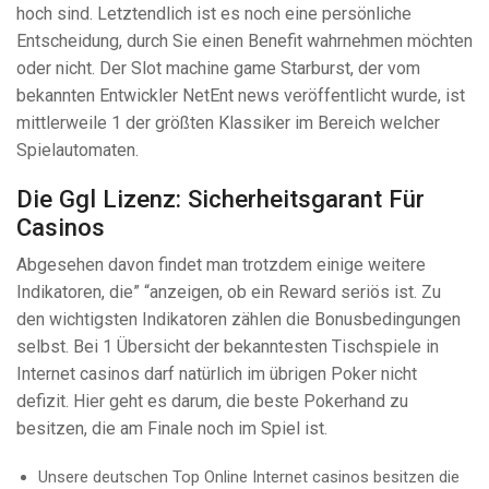
hoch sind. Letztendlich ist es noch eine persönliche
Entscheidung, durch Sie einen Benefit wahrnehmen möchten
oder nicht. Der Slot machine game Starburst, der vom
bekannten Entwickler NetEnt news veröffentlicht wurde, ist
mittlerweile 1 der größten Klassiker im Bereich welcher
Spielautomaten.
Die Ggl Lizenz: Sicherheitsgarant Für
Casinos
Abgesehen davon findet man trotzdem einige weitere
Indikatoren, die” “anzeigen, ob ein Reward seriös ist. Zu
den wichtigsten Indikatoren zählen die Bonusbedingungen
selbst. Bei 1 Übersicht der bekanntesten Tischspiele in
Internet casinos darf natürlich im übrigen Poker nicht
defizit. Hier geht es darum, die beste Pokerhand zu
besitzen, die am Finale noch im Spiel ist.
Unsere deutschen Top Online Internet casinos besitzen die