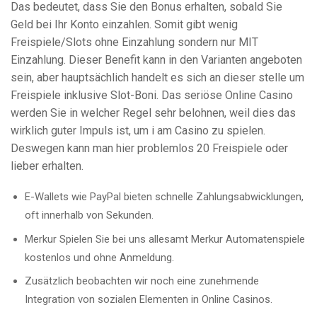
Das bedeutet, dass Sie den Bonus erhalten, sobald Sie
Geld bei Ihr Konto einzahlen. Somit gibt wenig
Freispiele/Slots ohne Einzahlung sondern nur MIT
Einzahlung. Dieser Benefit kann in den Varianten angeboten
sein, aber hauptsächlich handelt es sich an dieser stelle um
Freispiele inklusive Slot-Boni. Das seriöse Online Casino
werden Sie in welcher Regel sehr belohnen, weil dies das
wirklich guter Impuls ist, um i am Casino zu spielen.
Deswegen kann man hier problemlos 20 Freispiele oder
lieber erhalten.
E-Wallets wie PayPal bieten schnelle Zahlungsabwicklungen,
oft innerhalb von Sekunden.
Merkur Spielen Sie bei uns allesamt Merkur Automatenspiele
kostenlos und ohne Anmeldung.
Zusätzlich beobachten wir noch eine zunehmende
Integration von sozialen Elementen in Online Casinos.