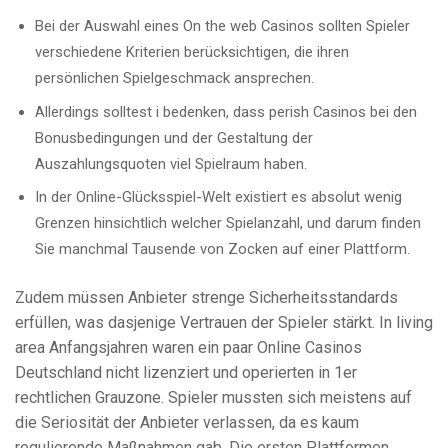
Bei der Auswahl eines On the web Casinos sollten Spieler
verschiedene Kriterien berücksichtigen, die ihren
persönlichen Spielgeschmack ansprechen.
Allerdings solltest i bedenken, dass perish Casinos bei den
Bonusbedingungen und der Gestaltung der
Auszahlungsquoten viel Spielraum haben.
In der Online-Glücksspiel-Welt existiert es absolut wenig
Grenzen hinsichtlich welcher Spielanzahl, und darum finden
Sie manchmal Tausende von Zocken auf einer Plattform.
Zudem müssen Anbieter strenge Sicherheitsstandards
erfüllen, was dasjenige Vertrauen der Spieler stärkt. In living
area Anfangsjahren waren ein paar Online Casinos
Deutschland nicht lizenziert und operierten in 1er
rechtlichen Grauzone. Spieler mussten sich meistens auf
die Seriosität der Anbieter verlassen, da es kaum
regulierende Maßnahmen gab. Die ersten Plattformen