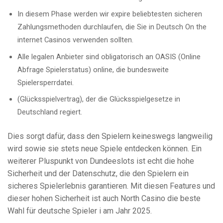
In diesem Phase werden wir expire beliebtesten sicheren
Zahlungsmethoden durchlaufen, die Sie in Deutsch On the
internet Casinos verwenden sollten.
Alle legalen Anbieter sind obligatorisch an OASIS (Online
Abfrage Spielerstatus) online, die bundesweite
Spielersperrdatei.
(Glücksspielvertrag), der die Glücksspielgesetze in
Deutschland regiert.
Dies sorgt dafür, dass den Spielern keineswegs langweilig
wird sowie sie stets neue Spiele entdecken können. Ein
weiterer Pluspunkt von Dundeeslots ist echt die hohe
Sicherheit und der Datenschutz, die den Spielern ein
sicheres Spielerlebnis garantieren. Mit diesen Features und
dieser hohen Sicherheit ist auch North Casino die beste
Wahl für deutsche Spieler i am Jahr 2025.