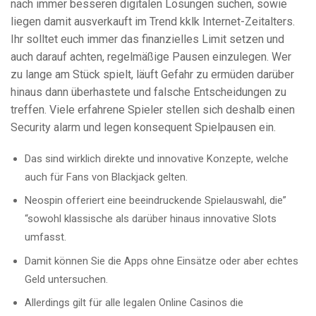
nach immer besseren digitalen Lösungen suchen, sowie
liegen damit ausverkauft im Trend kklk Internet-Zeitalters.
Ihr solltet euch immer das finanzielles Limit setzen und
auch darauf achten, regelmäßige Pausen einzulegen. Wer
zu lange am Stück spielt, läuft Gefahr zu ermüden darüber
hinaus dann überhastete und falsche Entscheidungen zu
treffen. Viele erfahrene Spieler stellen sich deshalb einen
Security alarm und legen konsequent Spielpausen ein.
Das sind wirklich direkte und innovative Konzepte, welche
auch für Fans von Blackjack gelten.
Neospin offeriert eine beeindruckende Spielauswahl, die”
“sowohl klassische als darüber hinaus innovative Slots
umfasst.
Damit können Sie die Apps ohne Einsätze oder aber echtes
Geld untersuchen.
Allerdings gilt für alle legalen Online Casinos die