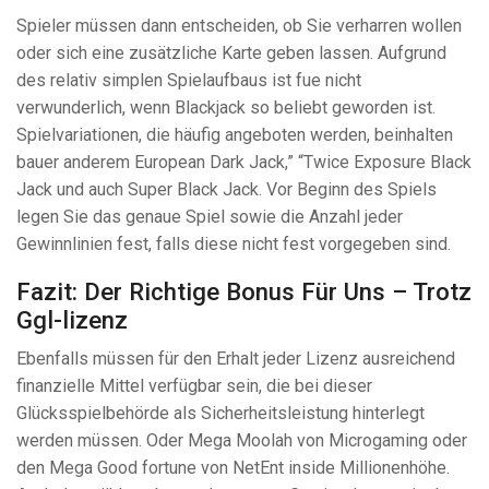
Spieler müssen dann entscheiden, ob Sie verharren wollen
oder sich eine zusätzliche Karte geben lassen. Aufgrund
des relativ simplen Spielaufbaus ist fue nicht
verwunderlich, wenn Blackjack so beliebt geworden ist.
Spielvariationen, die häufig angeboten werden, beinhalten
bauer anderem European Dark Jack,” “Twice Exposure Black
Jack und auch Super Black Jack. Vor Beginn des Spiels
legen Sie das genaue Spiel sowie die Anzahl jeder
Gewinnlinien fest, falls diese nicht fest vorgegeben sind.
Fazit: Der Richtige Bonus Für Uns – Trotz
Ggl-lizenz
Ebenfalls müssen für den Erhalt jeder Lizenz ausreichend
finanzielle Mittel verfügbar sein, die bei dieser
Glücksspielbehörde als Sicherheitsleistung hinterlegt
werden müssen. Oder Mega Moolah von Microgaming oder
den Mega Good fortune von NetEnt inside Millionenhöhe.