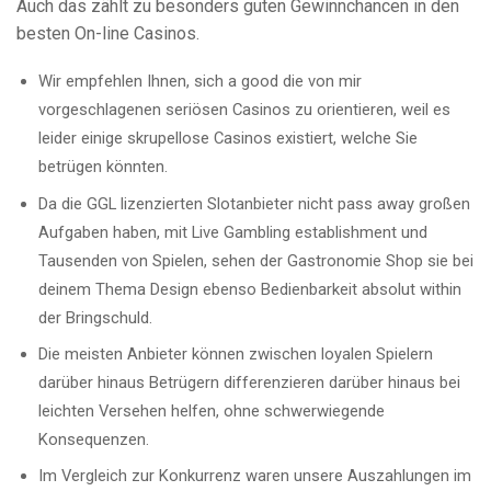
Auch das zählt zu besonders guten Gewinnchancen in den
besten On-line Casinos.
Wir empfehlen Ihnen, sich a good die von mir
vorgeschlagenen seriösen Casinos zu orientieren, weil es
leider einige skrupellose Casinos existiert, welche Sie
betrügen könnten.
Da die GGL lizenzierten Slotanbieter nicht pass away großen
Aufgaben haben, mit Live Gambling establishment und
Tausenden von Spielen, sehen der Gastronomie Shop sie bei
deinem Thema Design ebenso Bedienbarkeit absolut within
der Bringschuld.
Die meisten Anbieter können zwischen loyalen Spielern
darüber hinaus Betrügern differenzieren darüber hinaus bei
leichten Versehen helfen, ohne schwerwiegende
Konsequenzen.
Im Vergleich zur Konkurrenz waren unsere Auszahlungen im