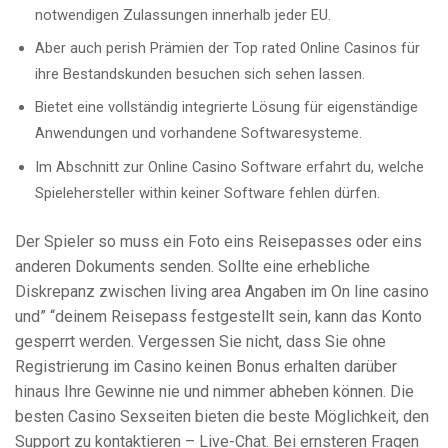
notwendigen Zulassungen innerhalb jeder EU.
Aber auch perish Prämien der Top rated Online Casinos für
ihre Bestandskunden besuchen sich sehen lassen.
Bietet eine vollständig integrierte Lösung für eigenständige
Anwendungen und vorhandene Softwaresysteme.
Im Abschnitt zur Online Casino Software erfahrt du, welche
Spielehersteller within keiner Software fehlen dürfen.
Der Spieler so muss ein Foto eins Reisepasses oder eins
anderen Dokuments senden. Sollte eine erhebliche
Diskrepanz zwischen living area Angaben im On line casino
und” “deinem Reisepass festgestellt sein, kann das Konto
gesperrt werden. Vergessen Sie nicht, dass Sie ohne
Registrierung im Casino keinen Bonus erhalten darüber
hinaus Ihre Gewinne nie und nimmer abheben können. Die
besten Casino Sexseiten bieten die beste Möglichkeit, den
Support zu kontaktieren – Live-Chat. Bei ernsteren Fragen