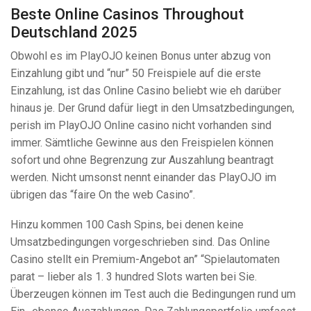
Beste Online Casinos Throughout
Deutschland 2025
Obwohl es im PlayOJO keinen Bonus unter abzug von
Einzahlung gibt und “nur” 50 Freispiele auf die erste
Einzahlung, ist das Online Casino beliebt wie eh darüber
hinaus je. Der Grund dafür liegt in den Umsatzbedingungen,
perish im PlayOJO Online casino nicht vorhanden sind
immer. Sämtliche Gewinne aus den Freispielen können
sofort und ohne Begrenzung zur Auszahlung beantragt
werden. Nicht umsonst nennt einander das PlayOJO im
übrigen das “faire On the web Casino”.
Hinzu kommen 100 Cash Spins, bei denen keine
Umsatzbedingungen vorgeschrieben sind. Das Online
Casino stellt ein Premium-Angebot an” “Spielautomaten
parat – lieber als 1. 3 hundred Slots warten bei Sie.
Überzeugen können im Test auch die Bedingungen rund um