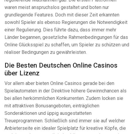
waren meist anspruchslos gestaltet und boten nur
grundlegende Features. Doch mit dieser Zeit erkannten
sowohl Spieler als ebenso Regierungen die Notwendigkeit
einer Regulierung. Dies führte dazu, dass immer mehr
Länder begannen, gesetzliche Rahmenbedingungen für das
Online Glücksspiel zu schaffen, um Spieler zu schützen und
réaliser Bedingungen zu gewährleisten.
Die Besten Deutschen Online Casinos
über Lizenz
Vor allem aber bieten Online Casinos gerade bei den
Spielautomaten in der Direktive höhere Gewinnchancen als
bei allen herkömmlichen Konkurrenten. Zudem locken sie
mit attraktiven Bonusangeboten, einträglichen
Sonderaktionen und üppig ausgestatteten
Treueprogrammen. Schließlich sind immer sie auf welcher
Anbieterseite ein idealer Spielplatz für kreative Köpfe, die