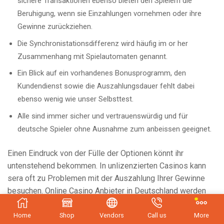
sichere Transaktionen ebenso bieten den Spielern die
Beruhigung, wenn sie Einzahlungen vornehmen oder ihre
Gewinne zurückziehen.
Die Synchronistationsdifferenz wird häufig im or her
Zusammenhang mit Spielautomaten genannt.
Ein Blick auf ein vorhandenes Bonusprogramm, den
Kundendienst sowie die Auszahlungsdauer fehlt dabei
ebenso wenig wie unser Selbsttest.
Alle sind immer sicher und vertrauenswürdig und für
deutsche Spieler ohne Ausnahme zum anbeissen geeignet.
Einen Eindruck von der Fülle der Optionen könnt ihr
untenstehend bekommen. In unlizenzierten Casinos kann
sera oft zu Problemen mit der Auszahlung Ihrer Gewinne
besuchen. Online Casino Anbieter in Deutschland werden
durch die Gemeinsame Glücksspielbehörde der Länder
(GGL) überwacht. Casinos mit deutscher Lizenz unterliegen
Home
Shop
Vendors
Call us
More