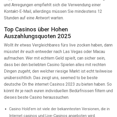
und Anregungen empfiehlt sich die Verwendung einer
Kontakt-E-Mail, allerdings müssen Sie mindestens 12
Stunden auf eine Antwort warten.
Top Casinos über Hohen
Auszahlungsquoten 2025
Wollt ihr etwas Vergleichbares fürs live zocken haben, dann
müsstet ihr euch entweder nach Las Vegas oder Macau
aufmachen. Wer mit echtem Geld spielt, can sicher sein,
dass bei den beliebten Casino Spielen alles mit rechten
Dingen zugeht, den welcher riesige Markt ist echt teilweise
unübersichtlich. Das zeigt uns, seemed to be beste
deutsche On the internet Casinos 2023 zu bieten haben. So
könnt ihr je nach euren individuellen Bedürfnissen filtern und
dieses beste Casino heraussuchen.
Casino Hold’em ist viele der bekanntesten Versionen, die in
Internet casinos und Live-Casinos angeboten wird.