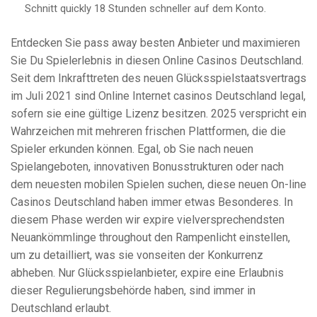
Schnitt quickly 18 Stunden schneller auf dem Konto.
Entdecken Sie pass away besten Anbieter und maximieren
Sie Du Spielerlebnis in diesen Online Casinos Deutschland.
Seit dem Inkrafttreten des neuen Glücksspielstaatsvertrags
im Juli 2021 sind Online Internet casinos Deutschland legal,
sofern sie eine gültige Lizenz besitzen. 2025 verspricht ein
Wahrzeichen mit mehreren frischen Plattformen, die die
Spieler erkunden können. Egal, ob Sie nach neuen
Spielangeboten, innovativen Bonusstrukturen oder nach
dem neuesten mobilen Spielen suchen, diese neuen On-line
Casinos Deutschland haben immer etwas Besonderes. In
diesem Phase werden wir expire vielversprechendsten
Neuankömmlinge throughout den Rampenlicht einstellen,
um zu detailliert, was sie vonseiten der Konkurrenz
abheben. Nur Glücksspielanbieter, expire eine Erlaubnis
dieser Regulierungsbehörde haben, sind immer in
Deutschland erlaubt.