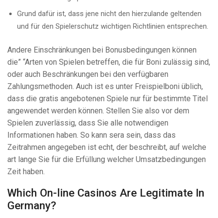
Grund dafür ist, dass jene nicht den hierzulande geltenden
und für den Spielerschutz wichtigen Richtlinien entsprechen.
Andere Einschränkungen bei Bonusbedingungen können
die” “Arten von Spielen betreffen, die für Boni zulässig sind,
oder auch Beschränkungen bei den verfügbaren
Zahlungsmethoden. Auch ist es unter Freispielboni üblich,
dass die gratis angebotenen Spiele nur für bestimmte Titel
angewendet werden können. Stellen Sie also vor dem
Spielen zuverlässig, dass Sie alle notwendigen
Informationen haben. So kann sera sein, dass das
Zeitrahmen angegeben ist echt, der beschreibt, auf welche
art lange Sie für die Erfüllung welcher Umsatzbedingungen
Zeit haben.
Which On-line Casinos Are Legitimate In
Germany?