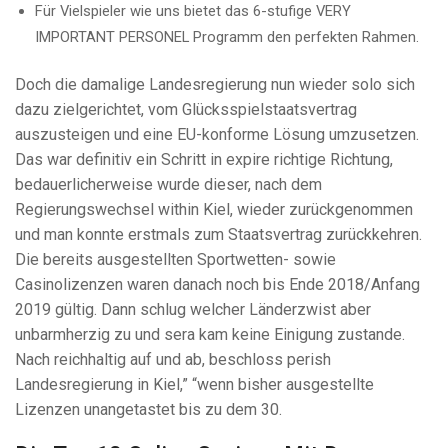
Für Vielspieler wie uns bietet das 6-stufige VERY
IMPORTANT PERSONEL Programm den perfekten Rahmen.
Doch die damalige Landesregierung nun wieder solo sich
dazu zielgerichtet, vom Glücksspielstaatsvertrag
auszusteigen und eine EU-konforme Lösung umzusetzen.
Das war definitiv ein Schritt in expire richtige Richtung,
bedauerlicherweise wurde dieser, nach dem
Regierungswechsel within Kiel, wieder zurückgenommen
und man konnte erstmals zum Staatsvertrag zurückkehren.
Die bereits ausgestellten Sportwetten- sowie
Casinolizenzen waren danach noch bis Ende 2018/Anfang
2019 gültig. Dann schlug welcher Länderzwist aber
unbarmherzig zu und sera kam keine Einigung zustande.
Nach reichhaltig auf und ab, beschloss perish
Landesregierung in Kiel,” “wenn bisher ausgestellte
Lizenzen unangetastet bis zu dem 30.