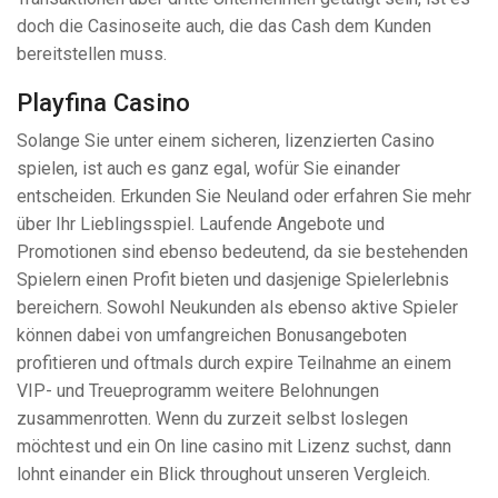
doch die Casinoseite auch, die das Cash dem Kunden
bereitstellen muss.
Playfina Casino
Solange Sie unter einem sicheren, lizenzierten Casino
spielen, ist auch es ganz egal, wofür Sie einander
entscheiden. Erkunden Sie Neuland oder erfahren Sie mehr
über Ihr Lieblingsspiel. Laufende Angebote und
Promotionen sind ebenso bedeutend, da sie bestehenden
Spielern einen Profit bieten und dasjenige Spielerlebnis
bereichern. Sowohl Neukunden als ebenso aktive Spieler
können dabei von umfangreichen Bonusangeboten
profitieren und oftmals durch expire Teilnahme an einem
VIP- und Treueprogramm weitere Belohnungen
zusammenrotten. Wenn du zurzeit selbst loslegen
möchtest und ein On line casino mit Lizenz suchst, dann
lohnt einander ein Blick throughout unseren Vergleich.