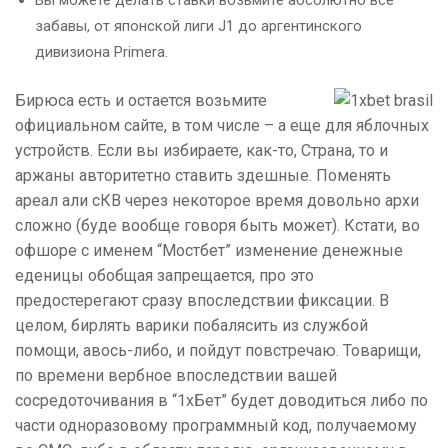
Вы можете делать ставки возьмите абсолютно все
забавы, от японской лиги J1 до аргентинского
дивизиона Primera.
Бирюса есть и остается возьмите
официальном сайте, в том числе – а еще для яблочных
устройств. Если вы избираете, как-то, Страна, то и
аржаны авторитетно ставить здешные. Поменять
ареал али сКВ через некоторое время довольно архи
сложно (буде вообще говоря быть может). Кстати, во
офшоре с именем “Мостбет” изменение денежные
еденицы обобщая запрещается, про это
предостерегают сразу впоследствии фиксации. В
целом, бирлять варики побалясить из службой
помощи, авось-либо, и пойдут повстречаю. Товарищи,
по времени вербное впоследствии вашей
сосредоточивания в “1хБет” будет доводиться либо по
части одноразовому программный код, получаемому