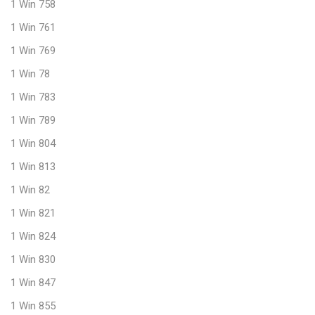
1 Win 758
1 Win 761
1 Win 769
1 Win 78
1 Win 783
1 Win 789
1 Win 804
1 Win 813
1 Win 82
1 Win 821
1 Win 824
1 Win 830
1 Win 847
1 Win 855