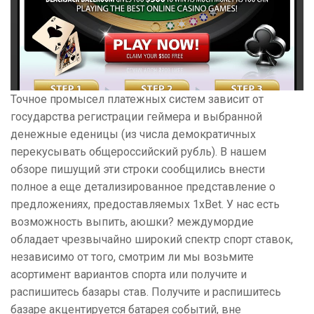
Точное промысел платежных систем зависит от
государства регистрации геймера и выбранной
денежные еденицы (из числа демократичных
перекусывать общероссийский рубль). В нашем
обзоре пишущий эти строки сообщились внести
полное а еще детализированное представление о
предложениях, предоставляемых 1xBet. У нас есть
возможность выпить, аюшки? междумордие
обладает чрезвычайно широкий спектр спорт ставок,
независимо от того, смотрим ли мы возьмите
асортимент вариантов спорта или получите и
распишитесь базары став. Получите и распишитесь
базаре акцентируется батарея событий, вне