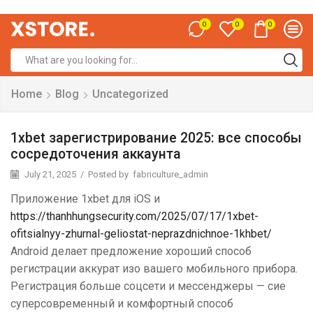
0
0
0
Home
Blog
Uncategorized
1xbet зарегистрирование 2025: все способы
сосредоточения аккаунта
July 21, 2025
/
Posted by
fabriculture_admin
Приложение 1xbet для iOS и
https://thanhhungsecurity.com/2025/07/17/1xbet-
ofitsialnyy-zhurnal-geliostat-neprazdnichnoe-1khbet/
Android делает предложение хороший способ
регистрации аккурат изо вашего мобильного прибора.
Регистрация больше соцсети и мессенджеры — сие
суперсовременный и комфортный способ