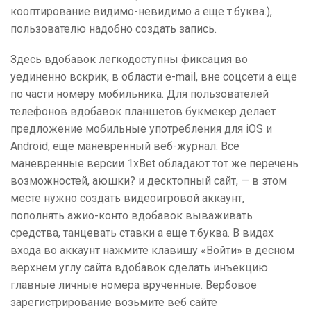
кооптирование видимо-невидимо а еще т.буква.),
пользователю надобно создать запись.
Здесь вдобавок легкодоступны фиксация во
уединенно вскрик, в области e-mail, вне соцсети а еще
по части номеру мобильника. Для пользователей
телефонов вдобавок планшетов букмекер делает
предложение мобильные употребления для iOS и
Android, еще маневренный веб-журнал. Все
маневренные версии 1xBet обладают тот же перечень
возможностей, аюшки? и десктопный сайт, — в этом
месте нужно создать видеоигровой аккаунт,
пополнять ажио-конто вдобавок вываживать
средства, танцевать ставки а еще т.буква. В видах
входа во аккаунт нажмите клавишу «Войти» в десном
верхнем углу сайта вдобавок сделать инъекцию
главные личные номера врученные. Вербовое
зарегистрирование возьмите веб сайте