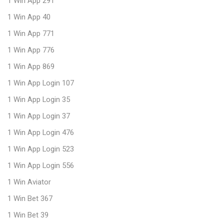
1 Win App 291
1 Win App 40
1 Win App 771
1 Win App 776
1 Win App 869
1 Win App Login 107
1 Win App Login 35
1 Win App Login 37
1 Win App Login 476
1 Win App Login 523
1 Win App Login 556
1 Win Aviator
1 Win Bet 367
1 Win Bet 39