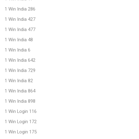
1 Win India 286
1 Win India 427
1 Win India 477
1 Win India 48
1 Win India 6
1 Win India 642
1 Win India 729
1 Win India 82
1 Win India 864
1 Win India 898
1 Win Login 116
1 Win Login 172
1 Win Login 175