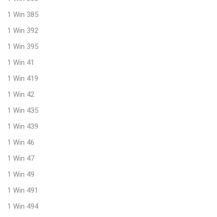
1 Win 385
1 Win 392
1 Win 395
1 Win 41
1 Win 419
1 Win 42
1 Win 435
1 Win 439
1 Win 46
1 Win 47
1 Win 49
1 Win 491
1 Win 494