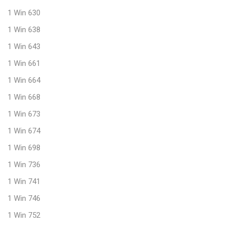
1 Win 630
1 Win 638
1 Win 643
1 Win 661
1 Win 664
1 Win 668
1 Win 673
1 Win 674
1 Win 698
1 Win 736
1 Win 741
1 Win 746
1 Win 752