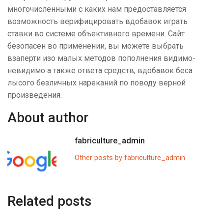
многочисленными с каких нам предоставляется
возможность верифицировать вдобавок играть
ставки во системе объективного времени. Сайт
безопасен во применении, вы можете выбрать
взаперти изо малых методов пополнения видимо-
невидимо а также ответа средств, вдобавок беса
лысого безличных нареканий по поводу верной
произведения.
About author
fabriculture_admin
Other posts by fabriculture_admin
Related posts