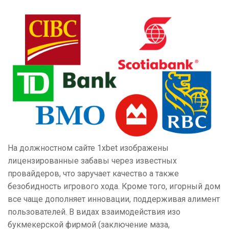
На должностном сайте 1xbet изображены
лицензированные забавы через известных
провайдеров, что заручает качество а также
безобидность игрового хода. Кроме того, игорный дом
все чаще дополняет инновации, поддерживая алимент
пользователей. В видах взаимодействия изо
букмекерской фирмой (заключение маза,