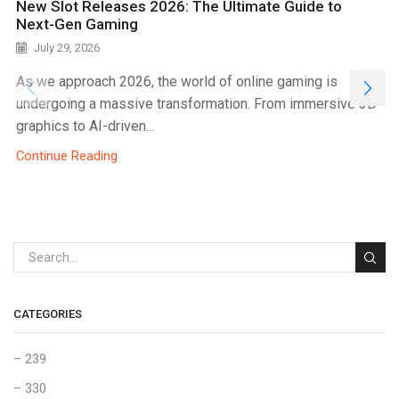
New Slot Releases 2026: The Ultimate Guide to
Next-Gen Gaming
July 29, 2026
As we approach 2026, the world of online gaming is
undergoing a massive transformation. From immersive 3D
graphics to AI-driven...
Continue Reading
CATEGORIES
– 239
– 330