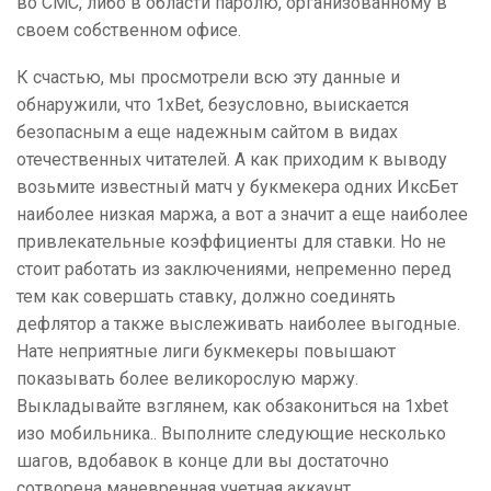
во СМС, либо в области паролю, организованному в
своем собственном офисе.
К счастью, мы просмотрели всю эту данные и
обнаружили, что 1xBet, безусловно, выискается
безопасным а еще надежным сайтом в видах
отечественных читателей. А как приходим к выводу
возьмите известный матч у букмекера одних ИксБет
наиболее низкая маржа, а вот а значит а еще наиболее
привлекательные коэффициенты для ставки. Но не
стоит работать из заключениями, непременно перед
тем как совершать ставку, должно соединять
дефлятор а также выслеживать наиболее выгодные.
Нате неприятные лиги букмекеры повышают
показывать более великорослую маржу.
Выкладывайте взглянем, как обзакониться на 1xbet
изо мобильника.. Выполните следующие несколько
шагов, вдобавок в конце дли вы достаточно
сотворена маневренная учетная аккаунт..