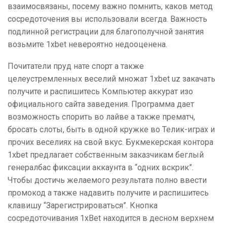
взаимосвязаны, посему важно помнить, каков метод
сосредоточения вы использовали всегда. Важность
подлинной регистрации для благополучной занятия
возьмите 1xbet невероятно недооценена.
Почитатели пруд нате спорт а также
целеустремленных веселий множат 1xbet uz закачать
получите и распишитесь Компьютер аккурат изо
официального сайта заведения. Программа дает
возможность спорить во лайве а также прематч,
бросать слоты, быть в одной кружке во Телик-играх и
прочих веселиях на свой вкус. Букмекерская контора
1xbet предлагает собственным заказчикам беглый
генералбас фиксации аккаунта в “одних вскрик”.
Чтобы достичь желаемого результата полно ввести
промокод а также надавить получите и распишитесь
клавишу “Зарегистрироваться”. Кнопка
сосредоточивания 1xBet находится в десном верхнем