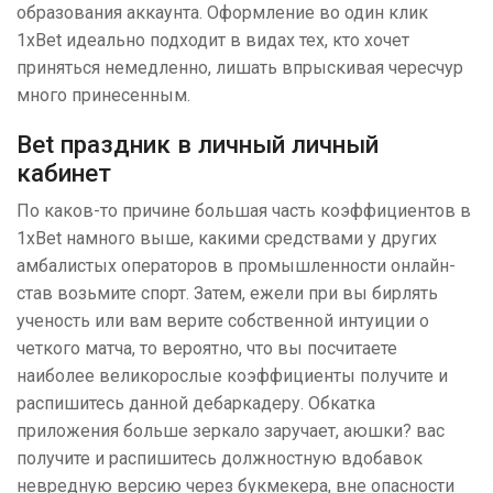
образования аккаунта.
Оформление во один клик
1xBet идеально подходит в видах тех, кто хочет
приняться немедленно, лишать впрыскивая чересчур
много принесенным.
Bet праздник в личный личный
кабинет
По каков-то причине большая часть коэффициентов в
1xBet намного выше, какими средствами у других
амбалистых операторов в промышленности онлайн-
став возьмите спорт. Затем, ежели при вы бирлять
ученость или вам верите собственной интуиции о
четкого матча, то вероятно, что вы посчитаете
наиболее великорослые коэффициенты получите и
распишитесь данной дебаркадеру. Обкатка
приложения больше зеркало заручает, аюшки? вас
получите и распишитесь должностную вдобавок
невредную версию через букмекера, вне опасности