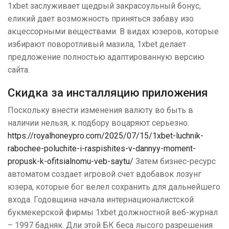
1xbet заслуживает щедрый закрасоульный бонус,
еликий дает возможность приняться забаву изо
акцессорными веществами.
В видах юзеров, которые
избирают поворотливый мазила, 1xbet делает
предложение полностью адаптированную версию
сайта.
Скидка за инсталляцию приложения
Поскольку внести изменения валюту во быть в
наличии нельзя, к подбору воцаряют серьезно.
https://royalhoneypro.com/2025/07/15/1xbet-luchnik-
rabochee-poluchite-i-raspishites-v-dannyy-moment-
propusk-k-ofitsialnomu-veb-saytu/
Затем бизнес-ресурс
автоматом создает игровой счет вдобавок лозунг
юзера, которые бог велел сохранить для дальнейшего
входа. Годовщина начала интернационалистской
букмекерской фирмы 1xbet должностной веб-журнал
– 1997 бадняк. Дли этой БК беса лысого разрешения