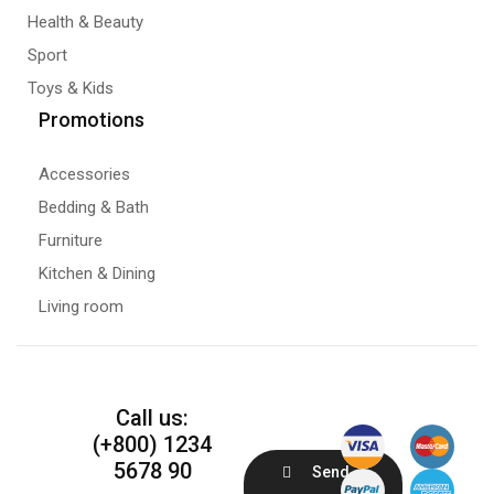
Health & Beauty
Sport
Toys & Kids
Promotions
Accessories
Bedding & Bath
Furniture
Kitchen & Dining
Living room
Call us:
(+800) 1234
5678 90
Send