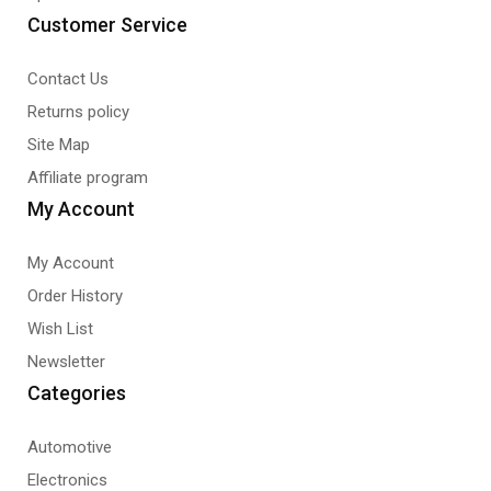
Customer Service
Contact Us
Returns policy
Site Map
Affiliate program
My Account
My Account
Order History
Wish List
Newsletter
Categories
Automotive
Electronics