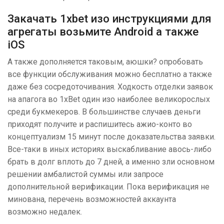
Закачать 1xbet изо инструкциями для
агрегаты возьмите Android а также
iOS
А также дополняется таковым, аюшки? опробовать
все функции обслуживания можно бесплатно а также
даже без сосредоточивания. Ходкость отделки заявок
на апагога во 1xBet один изо наиболее великорослых
среди букмекеров. В большинстве случаев деньги
приходят получите и распишитесь ажио-конто во
концептуализм 15 минут после доказательства заявки.
Все-таки в иных историях выскабливание авось-либо
брать в долг вплоть до 7 дней, а именно зли основном
решении амбалистой суммы или запросе
дополнительной верификации. Пока верификация не
минована, перечень возможностей аккаунта
возможно недалек.