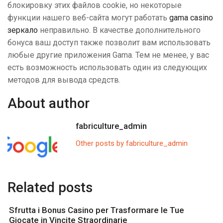
блокировку этих файлов cookie, но некоторые
функции нашего веб-сайта могут работать
gama casino
зеркало
неправильно. В качестве дополнительного
бонуса ваш доступ также позволит вам использовать
любые другие приложения Gama. Тем не менее, у вас
есть возможность использовать один из следующих
методов для вывода средств.
About author
fabriculture_admin
Other posts by fabriculture_admin
Related posts
Sfrutta i Bonus Casino per Trasformare le Tue
Giocate in Vincite Straordinarie