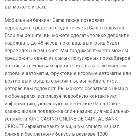
вы можете играть.
Мобильный банкинг Gama также позволяет
переводить средства с одного счета Gama на другой.
Если вы решите, вы можете сделать только депозит и
подождать до 48 часов, пока ваш выигрыш будет
переведен на ваш счет. Мы гордимся тем, что можем
предложить одних из самых популярных провайдеров
онлайн-игр. Если вам нравится играть в классические
игровые автоматы, фруктовые игровые автоматы или
другие выигрышные варианты, вы найдете игру,
которая вам подойдет. Вы можете связаться с ними в
любое время, используя подробную контактную
информацию, указанную на веб-сайте Gama. Спин-
казино живая поддержка спин-казино для мобильных
устройств KING CASINO ONLINE DE CAPITAL BANK
CRICKET Зарабатывайте очки, и вы станете на шаг
ближе к бесплатному бонусу в размере 1000