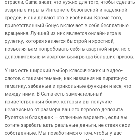
отрасли, Gama знает, что нужно для того, чтобы сделать
азартные игры в Интернете безопасной и надежной
средой, и они делают это в изобилии. Кроме того,
приветственный бонус включает в себя бесплатные
вращения. Лучшей из них является онлайн-игра в
рулетку, которая является быстрой и яростной,
позволяя вам попробовать себя в азартной игре, но с
дополнительным азартом выигрыша больших призов.
У нас есть широкий выбор классических и видео-
слотов с такими темами, как названия на пиратскую
тематику, забавные и прикольные функции и все, что
между ними. В Gama есть замечательный
приветственный бонус, который вы получите
независимо от размера вашего первого депозита.
Рулетка и блэкджек — отличные варианты, если вы
хотите зарабатывать реальные деньги, не ставя свои
собственные. Мы позаботимся о том, чтобы у вас