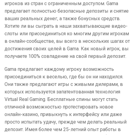
игроков из стран с ограниченным доступом. Gama
предлагает полностью безопасные депозиты и снятие
ваших реальных денег, а также бонусных средств.
Хотите ли вы сыграть в наши захватывающие видео-
слоты или присоединиться ко многим другим игрокам
в онлайн-сообществе, вы всего в нескольких шагах от
достижения своих целей в Gama. Как новый игрок, вы
получаете 100% совпадение на свой первый депозит.
Gama предлагает каждому игроку возможность
присоединиться к веселью, где бы он ни находился.
Они также предлагают игры с живыми дилерами, в
которых используется запатентованная технология
Virtual Real Gaming. Бесплатные спины могут стать
отличной возможностью протестировать новое
онлайн-казино, привыкнуть к интерфейсу или даже
просто испытать удачу, прежде чем делать реальный
депозит. Имея более чем 25-летний опыт работы в