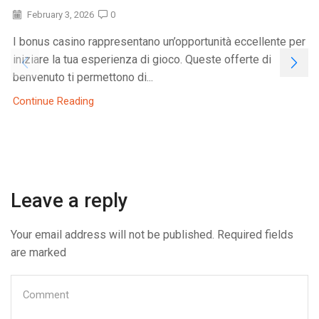
February 3, 2026
0
I bonus casino rappresentano un’opportunità eccellente per
iniziare la tua esperienza di gioco. Queste offerte di
benvenuto ti permettono di...
Continue Reading
Leave a reply
Your email address will not be published. Required fields
are marked