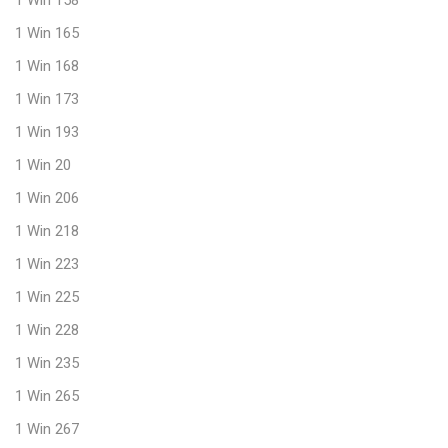
1 Win 158
1 Win 165
1 Win 168
1 Win 173
1 Win 193
1 Win 20
1 Win 206
1 Win 218
1 Win 223
1 Win 225
1 Win 228
1 Win 235
1 Win 265
1 Win 267