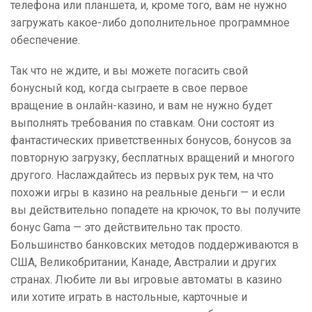
телефона или планшета, и, кроме того, вам не нужно
загружать какое-либо дополнительное программное
обеспечение.
Так что не ждите, и вы можете погасить свой
бонусный код, когда сыграете в свое первое
вращение в онлайн-казино, и вам не нужно будет
выполнять требования по ставкам. Они состоят из
фантастических приветственных бонусов, бонусов за
повторную загрузку, бесплатных вращений и многого
другого. Наслаждайтесь из первых рук тем, на что
похожи игры в казино на реальные деньги — и если
вы действительно попадете на крючок, то вы получите
бонус Gama — это действительно так просто.
Большинство банковских методов поддерживаются в
США, Великобритании, Канаде, Австралии и других
странах. Любите ли вы игровые автоматы в казино
или хотите играть в настольные, карточные и