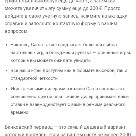
приветственный бонус еще до 400 €, а затем вы
можете увеличить эту сумму еще до 300 €. Просто
войдите в свою учетную запись, нажмите на вкладку
справки и заполните контактную форму с вашим
вопросом.
Наконец, Gama также предлагает большой выбор
настольных игр, а блэкджек и рулетка — основные игры,
которые вы можете ожидать увидеть.
Все наши игры доступны как в формате высокой, так и
стандартной четкости.
Игры с живыми дилерами в казино Gama предлагают
совершенно другой опыт: живой дилер принимает ваши
ставки и взаимодействует с вами в режиме реального
времени.
Банковский перевод — это самый дешевый вариант,
который доступен, если на вашем счету не менее 2000