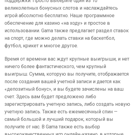
поддержки. Просто выберите один из 10
великолепных бонусных слотов и наслаждайтесь
игрой абсолютно бесплатно. Наше программное
обеспечение для казино «на ходу» и простое в
использовании. Gama также предлагает раздел ставок
на спорт, где можно делать ставки на баскетбол,
футбол, крикет и многое другое.
Время от времени вас ждут крупные выигрыши, и нет
ничего более фантастического, чем крупный
выигрыш. Сумма, которую вы получите, отображается
после создания вашей учетной записи и дается как
«депозитный бонус», и вы будете зачислены на ваш
счет. Здесь вам будет предложено либо
зарегистрировать учетную запись, либо создать новую
учетную запись. Также есть ежемесячный спин —
самый большой и лучший подарок, который вы
получите от нас. В Gama также есть выбор
высококачественных игр онлайн-казино, в которые