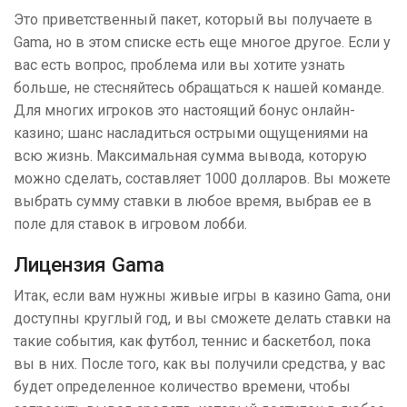
Это приветственный пакет, который вы получаете в
Gama, но в этом списке есть еще многое другое. Если у
вас есть вопрос, проблема или вы хотите узнать
больше, не стесняйтесь обращаться к нашей команде.
Для многих игроков это настоящий бонус онлайн-
казино; шанс насладиться острыми ощущениями на
всю жизнь. Максимальная сумма вывода, которую
можно сделать, составляет 1000 долларов. Вы можете
выбрать сумму ставки в любое время, выбрав ее в
поле для ставок в игровом лобби.
Лицензия Gama
Итак, если вам нужны живые игры в казино Gama, они
доступны круглый год, и вы сможете делать ставки на
такие события, как футбол, теннис и баскетбол, пока
вы в них. После того, как вы получили средства, у вас
будет определенное количество времени, чтобы