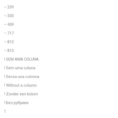
– 239
– 330
– 459
– 717
– 812
– 813
! SEM AMA COLUNA
! Sem uma coluna
! Senza una colonna
! Without a column
! Zonder een kolom
! Без рубрики
1