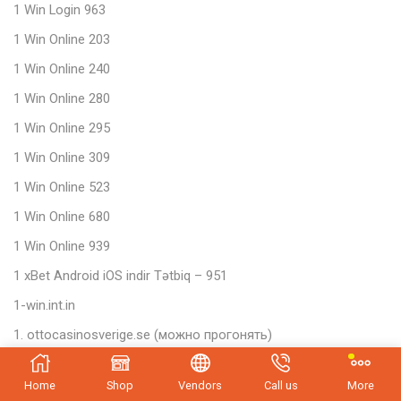
1 Win Login 963
1 Win Online 203
1 Win Online 240
1 Win Online 280
1 Win Online 295
1 Win Online 309
1 Win Online 523
1 Win Online 680
1 Win Online 939
1 xBet Android iOS indir Tətbiq – 951
1-win.int.in
1. ottocasinosverige.se (можно прогонять)
10
Home
Shop
Vendors
Call us
More
10 Jili Slot 535