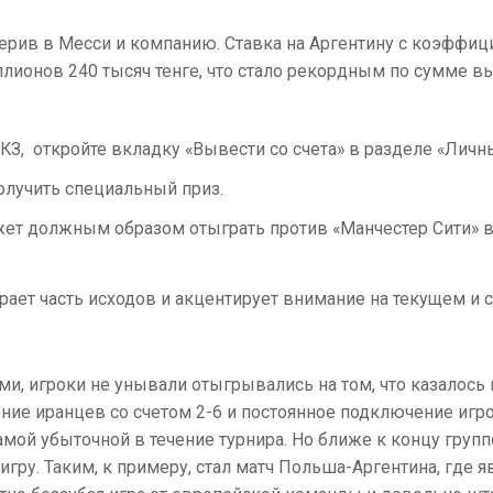
оверив в Месси и компанию. Ставка на Аргентину с коэффи
иллионов 240 тысяч тенге, что стало рекордным по сумме
З, откройте вкладку «Вывести со счета» в разделе «Личны
олучить специальный приз.
ет должным образом отыграть против «Манчестер Сити» в
бирает часть исходов и акцентирует внимание на текущем 
и, игроки не унывали отыгрывались на том, что казалось в
ие иранцев со счетом 2-6 и постоянное подключение игро
самой убыточной в течение турнира. Но ближе к концу груп
гру. Таким, к примеру, стал матч Польша-Аргентина, где 