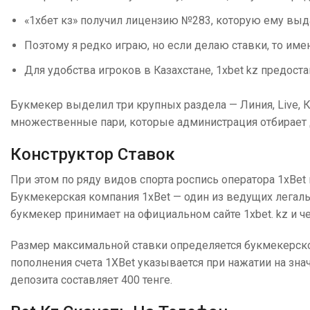
«1хбет кз» получил лицензию №283, которую ему выда
Поэтому я редко играю, но если делаю ставки, то имен
Для удобства игроков в Казахстане, 1xbet kz предос
Букмекер выделил три крупных раздела — Линия, Live, 
множественные пари, которые администрация отбирает 
Конструктор Ставок
При этом по ряду видов спорта роспись оператора 1xBet
Букмекерская компания 1xBet — один из ведущих легаль
букмекер принимает на официальном сайте 1xbet. kz и 
Размер максимальной ставки определяется букмекерско
пополнения счета 1XBеt указывается при нажатии на зн
депозита составляет 400 тенге.