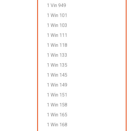
1 Vin 949
1 Win 101
1 Win 103
1 Win 111
1 Win 118
1 Win 133
1 Win 135
1 Win 145
1 Win 149
1 Win 151
1 Win 158
1 Win 165
1 Win 168