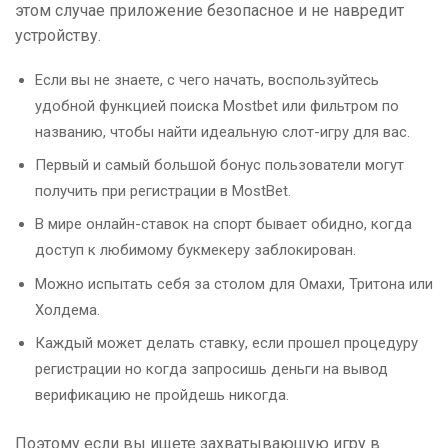
этом случае приложение безопасное и не навредит
устройству.
Если вы не знаете, с чего начать, воспользуйтесь
удобной функцией поиска Mostbet или фильтром по
названию, чтобы найти идеальную слот-игру для вас.
Первый и самый большой бонус пользователи могут
получить при регистрации в MostBet.
В мире онлайн-ставок на спорт бывает обидно, когда
доступ к любимому букмекеру заблокирован.
Можно испытать себя за столом для Омахи, Тритона или
Холдема.
Каждый может делать ставку, если прошел процедуру
регистрации но когда запросишь деньги на вывод
верификацию не пройдешь никогда.
Поэтому если вы ищете захватывающую игру в