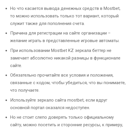
Но что касается вывода денежных средств в Mostbet,
то можно использовать только тот вариант, который
служит также для пополнения счета.
Причина для регистрации на сайте организации –
желание играть в представленные игровые автоматы.
При использовании Mostbet KZ зеркала беттер не
замечает абсолютно никакой разницы в функционале
сайте.
Обязательно прочитайте все условия и положения,
связанные с кодом, чтобы убедиться, что вы понимаете,
что получаете.
Используйте зеркало сайта mostbet, если вдруг
основной портал оказался недоступен.
Но не стоит слепо доверять только официальному
сайту, можно посетить и сторонние ресурсы, к примеру,