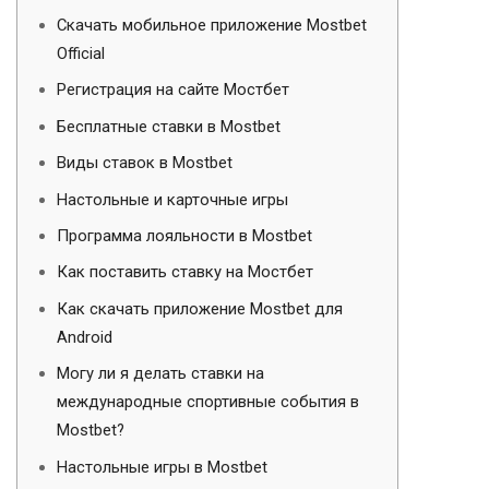
Скачать мобильное приложение Mostbet
Official
Регистрация на сайте Мостбет
Бесплатные ставки в Mostbet
Виды ставок в Mostbet
Настольные и карточные игры
Программа лояльности в Mostbet
Как поставить ставку на Мостбет
Как скачать приложение Mostbet для
Android
Могу ли я делать ставки на
международные спортивные события в
Mostbet?
Настольные игры в Mostbet