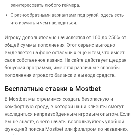
заинтересовать любого геймера.
С разнообразными вариантами под рукой, здесь есть
что изучить и чем насладиться.
Игроку дополнительно начисляется от 100 до 250% от
общей суммы пополнения. Этот сервис выгодно
выделяется на фоне остальных еще и тем, что имеет
свое собственное казино. На сайте действует щедрая
бонусная программа, имеются различные способы
пополнения игрового баланса и вывода средств.
Бесплатные ставки в Mostbet
В Mostbet мы стремимся создать безопасную и
комфортную среду, в которой наши клиенты смогут
насладиться непревзойденным игровым опытом. Если
вы не знаете, с чего начать, воспользуйтесь удобной
функцией поиска Mostbet или фильтром по названию,