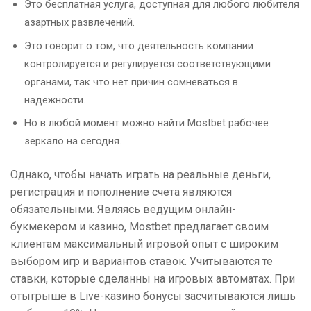
Это бесплатная услуга, доступная для любого любителя
азартных развлечений.
Это говорит о том, что деятельность компании
контролируется и регулируется соответствующими
органами, так что нет причин сомневаться в
надежности.
Но в любой момент можно найти Mostbet рабочее
зеркало на сегодня.
Однако, чтобы начать играть на реальные деньги,
регистрация и пополнение счета являются
обязательными. Являясь ведущим онлайн-
букмекером и казино, Mostbet предлагает своим
клиентам максимальный игровой опыт с широким
выбором игр и вариантов ставок. Учитываются те
ставки, которые сделанны на игровых автоматах. При
отыгрыше в Live-казино бонусы засчитываются лишь