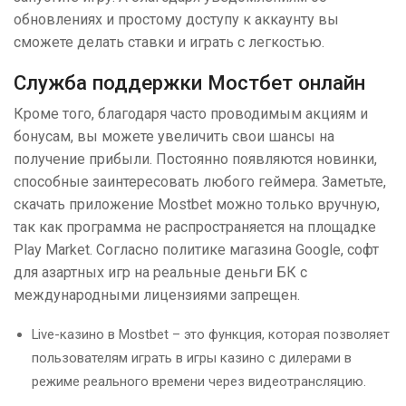
обновлениях и простому доступу к аккаунту вы
сможете делать ставки и играть с легкостью.
Служба поддержки Мостбет онлайн
Кроме того, благодаря часто проводимым акциям и
бонусам, вы можете увеличить свои шансы на
получение прибыли. Постоянно появляются новинки,
способные заинтересовать любого геймера. Заметьте,
скачать приложение Mostbet можно только вручную,
так как программа не распространяется на площадке
Play Market. Согласно политике магазина Google, софт
для азартных игр на реальные деньги БК с
международными лицензиями запрещен.
Live-казино в Mostbet – это функция, которая позволяет
пользователям играть в игры казино с дилерами в
режиме реального времени через видеотрансляцию.