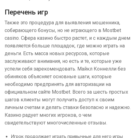
Перечень игр
Также это процедура для выявления мошенника,
собирающего бонусы, но не играющего в Mostbet
casino. Сфера казино быстро растет, и с каждым днем
появляется больше площадок, где можно играть на
деньги. Есть масса новых ресурсов, которые
заслуживают внимания, но есть и те, которые уже
успели себя зарекомендовать. Майкл Коннелли без
обиняков объясняет основные шаги, которые
необходимо предпринять для авторизации на
официальном сайте Mostbet. Всего за шесть простых
шагов клиенты могут получить доступ к своим
личным счетам и делать ставки безопасно и надежно.
Казино радует многих игроков, о чем
свидетельствуют многочисленные отзывы.
Игрок продолжает играть привычные для него игры