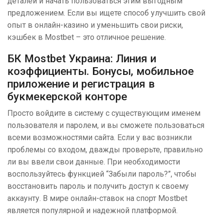
деталей и начать пользоваться этим выгодным
предложением. Если вы ищете способ улучшить свой
опыт в онлайн-казино и уменьшить свои риски,
кэшбек в Mostbet – это отличное решение.
БК Mostbet Украина: Линия и
коэффициенты. Бонусы, мобильное
приложение и регистрация в
букмекерской конторе
Просто войдите в систему с существующим именем
пользователя и паролем, и вы сможете пользоваться
всеми возможностями сайта. Если у вас возникли
проблемы со входом, дважды проверьте, правильно
ли вы ввели свои данные. При необходимости
воспользуйтесь функцией “Забыли пароль?”, чтобы
восстановить пароль и получить доступ к своему
аккаунту. В мире онлайн-ставок на спорт Mostbet
является популярной и надежной платформой.