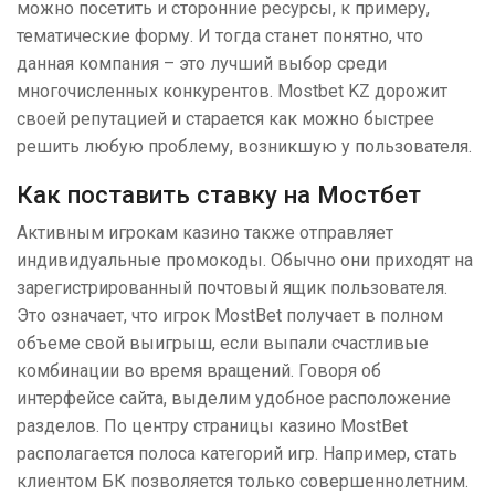
можно посетить и сторонние ресурсы, к примеру,
тематические форму. И тогда станет понятно, что
данная компания – это лучший выбор среди
многочисленных конкурентов. Mostbet KZ дорожит
своей репутацией и старается как можно быстрее
решить любую проблему, возникшую у пользователя.
Как поставить ставку на Мостбет
Активным игрокам казино также отправляет
индивидуальные промокоды. Обычно они приходят на
зарегистрированный почтовый ящик пользователя.
Это означает, что игрок MostBet получает в полном
объеме свой выигрыш, если выпали счастливые
комбинации во время вращений. Говоря об
интерфейсе сайта, выделим удобное расположение
разделов. По центру страницы казино MostBet
располагается полоса категорий игр. Например, стать
клиентом БК позволяется только совершеннолетним.