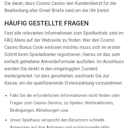
Sie daran, dass Cosmo Casino den Kundendienst für die
Bearbeitung aller Email-Briefe rund um die Uhr bietet.
HÄUFIG GESTELLTE FRAGEN
Fast alle relevanten Informationen zum Spielbetrieb sind im
FAQ-Menü auf der Webseite zu finden. Wer den Cosmo
Casino Bonus Code einlösen möchte, muss sich im ersten
Schritt beim Spielanbieter registrieren. Hierzu ist das sehr
einfach gehaltene Anmeldeformular ausfüllen. Im Anschluss
werden Sie direkt in den eingeloggten Zustand
weitergeleitet. Ist dies geschehen, wechseln Sie zur
Kasse, um die qualifizierende Ersteinzahlung vorzunehmen.
Falls Sie die erforderlichen Informationen nicht finden oder
Fragen zum Casino-Service, zu Spielen, Werbeaktionen,
Bedingungen, Abhebungen usw.
Unser Spielhaus verspricht den Benutzern schnelle
Antworten auf ihre Anfragen und professionelle Hilfe.