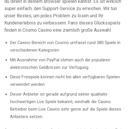
du direkt in deinem Browser spielen kannst. Es ist wirklich
super einfach, den Support-Service zu erreichen. Wir tun
unser Bestes, um jedes Problem zu lösen und Ihr
Kundenerlebnis zu verbessern. Fans dieses Glücksspiels
finden in Cosmo Casino eine ziemlich große Auswahl.
Der Casino Bereich von Cosmo umfasst rund 380 Spiele in
verschiedenen Kategorien.
Mit Ausnahme von PayPal stehen auch die populären
elektronischen Geldbörsen zur Verfügung.
Diese Freispiele können nicht bei allen verfügbaren Spielen
verwendet werden.
Dieser Anbieter ist gerade aufgrund seiner qualitativ
hochwertigen Live Spiele bekannt, weshalb die Casino
Betreiber beim Live Casino sehr gerne auf die Spiele dieses
Anbieters setzen.