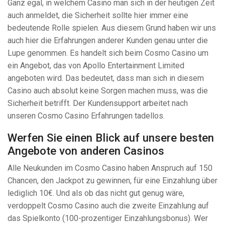
Ganz egal, in welchem Casino man sich in der heutigen Zeit
auch anmeldet, die Sicherheit sollte hier immer eine
bedeutende Rolle spielen. Aus diesem Grund haben wir uns
auch hier die Erfahrungen anderer Kunden genau unter die
Lupe genommen. Es handelt sich beim Cosmo Casino um
ein Angebot, das von Apollo Entertainment Limited
angeboten wird. Das bedeutet, dass man sich in diesem
Casino auch absolut keine Sorgen machen muss, was die
Sicherheit betrifft. Der Kundensupport arbeitet nach
unseren Cosmo Casino Erfahrungen tadellos.
Werfen Sie einen Blick auf unsere besten
Angebote von anderen Casinos
Alle Neukunden im Cosmo Casino haben Anspruch auf 150
Chancen, den Jackpot zu gewinnen, für eine Einzahlung über
lediglich 10€. Und als ob das nicht gut genug wäre,
verdoppelt Cosmo Casino auch die zweite Einzahlung auf
das Spielkonto (100-prozentiger Einzahlungsbonus). Wer