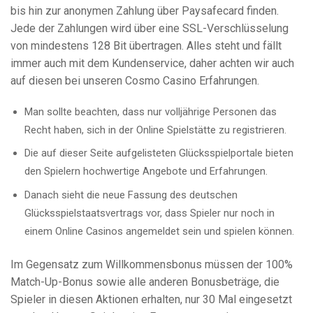
bis hin zur anonymen Zahlung über Paysafecard finden.
Jede der Zahlungen wird über eine SSL-Verschlüsselung
von mindestens 128 Bit übertragen. Alles steht und fällt
immer auch mit dem Kundenservice, daher achten wir auch
auf diesen bei unseren Cosmo Casino Erfahrungen.
Man sollte beachten, dass nur volljährige Personen das
Recht haben, sich in der Online Spielstätte zu registrieren.
Die auf dieser Seite aufgelisteten Glücksspielportale bieten
den Spielern hochwertige Angebote und Erfahrungen.
Danach sieht die neue Fassung des deutschen
Glücksspielstaatsvertrags vor, dass Spieler nur noch in
einem Online Casinos angemeldet sein und spielen können.
Im Gegensatz zum Willkommensbonus müssen der 100%
Match-Up-Bonus sowie alle anderen Bonusbeträge, die
Spieler in diesen Aktionen erhalten, nur 30 Mal eingesetzt