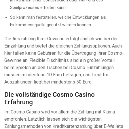
im Rahmen einer Sonderaktion oder während des
Spielprozesses erhalten kann.
So kann man feststellen, welche Entwicklungen als
Einkommensquelle genutzt werden können.
Die Auszahlung Ihrer Gewinne erfolgt ähnlich wie bei der
Einzahlung und bietet die gleichen Zahlungsoptionen. Auch
hier fallen keine Gebühren für die Übertragung Ihrer Cosmo-
Gewinne an. Flexible Tischlimits sind ein großer Vorteil
beim Spielen an den Tischen bei Cosmo. Einzahlungen
müssen mindestens 10 Euro betragen, das Limit für
Auszahlungen liegt bei mindestens 50 Euro.
Die vollständige Cosmo Casino
Erfahrung
Im Cosmo Casino wird vor allem die Zahlung mit Klarna
empfohlen. Letztlich lassen sich die wichtigsten
Zahlungsmethoden von Kreditkartenzahlung über E-Wallets