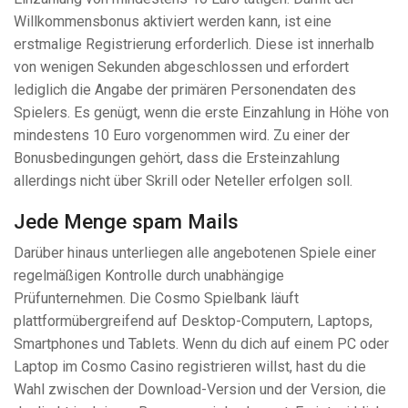
Willkommensbonus aktiviert werden kann, ist eine
erstmalige Registrierung erforderlich. Diese ist innerhalb
von wenigen Sekunden abgeschlossen und erfordert
lediglich die Angabe der primären Personendaten des
Spielers. Es genügt, wenn die erste Einzahlung in Höhe von
mindestens 10 Euro vorgenommen wird. Zu einer der
Bonusbedingungen gehört, dass die Ersteinzahlung
allerdings nicht über Skrill oder Neteller erfolgen soll.
Jede Menge spam Mails
Darüber hinaus unterliegen alle angebotenen Spiele einer
regelmäßigen Kontrolle durch unabhängige
Prüfunternehmen. Die Cosmo Spielbank läuft
plattformübergreifend auf Desktop-Computern, Laptops,
Smartphones und Tablets. Wenn du dich auf einem PC oder
Laptop im Cosmo Casino registrieren willst, hast du die
Wahl zwischen der Download-Version und der Version, die