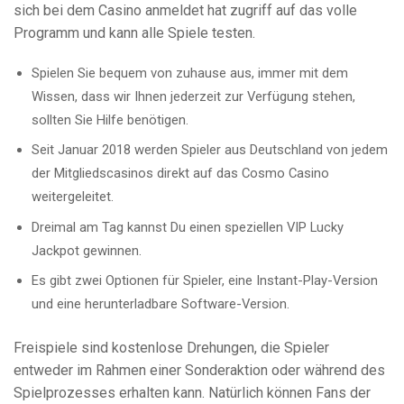
sich bei dem Casino anmeldet hat zugriff auf das volle
Programm und kann alle Spiele testen.
Spielen Sie bequem von zuhause aus, immer mit dem
Wissen, dass wir Ihnen jederzeit zur Verfügung stehen,
sollten Sie Hilfe benötigen.
Seit Januar 2018 werden Spieler aus Deutschland von jedem
der Mitgliedscasinos direkt auf das Cosmo Casino
weitergeleitet.
Dreimal am Tag kannst Du einen speziellen VIP Lucky
Jackpot gewinnen.
Es gibt zwei Optionen für Spieler, eine Instant-Play-Version
und eine herunterladbare Software-Version.
Freispiele sind kostenlose Drehungen, die Spieler
entweder im Rahmen einer Sonderaktion oder während des
Spielprozesses erhalten kann. Natürlich können Fans der