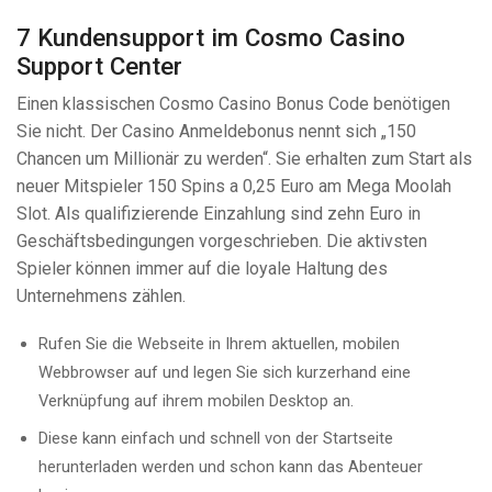
7 Kundensupport im Cosmo Casino
Support Center
Einen klassischen Cosmo Casino Bonus Code benötigen
Sie nicht. Der Casino Anmeldebonus nennt sich „150
Chancen um Millionär zu werden“. Sie erhalten zum Start als
neuer Mitspieler 150 Spins a 0,25 Euro am Mega Moolah
Slot. Als qualifizierende Einzahlung sind zehn Euro in
Geschäftsbedingungen vorgeschrieben. Die aktivsten
Spieler können immer auf die loyale Haltung des
Unternehmens zählen.
Rufen Sie die Webseite in Ihrem aktuellen, mobilen
Webbrowser auf und legen Sie sich kurzerhand eine
Verknüpfung auf ihrem mobilen Desktop an.
Diese kann einfach und schnell von der Startseite
herunterladen werden und schon kann das Abenteuer